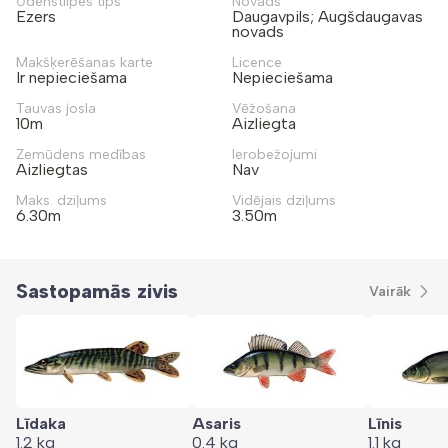
Ūdenstilpes tips
Novads
Ezers
Daugavpils; Augšdaugavas
novads
Makšķerēšanas karte
Licence
Ir nepieciešama
Nepieciešama
Tauvas josla
Vēžošana
10m
Aizliegta
Zemūdens medības
Ierobežojumi
Aizliegtas
Nav
Maks. dziļums
Vidējais dziļums
6.30m
3.50m
Sastopamās zivis
Vairāk
Līdaka
Asaris
Līnis
1.2
kg
0.4
kg
1.1
kg