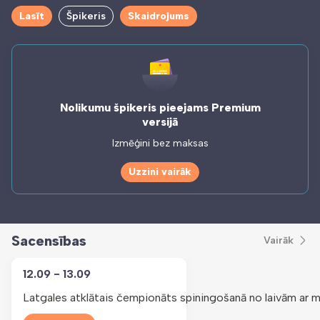
Lasīt
Špikeris
Skaidrojums
Nolikumu špikeris pieejams Premium
versijā
Izmēģini bez maksas
Uzzini vairāk
Sacensības
Vairāk
12.09 - 13.09
Latgales atklātais čempionāts spiningošanā no laivām ar