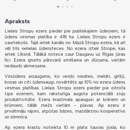
Apraksts
Lielais Stropu ezers pieder pie publiskajiem ūdeņiem, tā
ūdens virsmas platība ir 418 ha. Lielais Stropu ezers ir
caurtekošs. Tajā ietek kanāls no Mazā Stropu ezera, kā arī
vēl trīs nelielas ūdensteces. No ezera iztek Strope, kas
ietek Līksnā. Tālākā notece caur Daugavu uz Rīgas jūras
līci. Ezera grunts pārsvarā smilšaina un dūņaina, vietām
nedaudz akmeņaina.
Virsūdens aizaugums, ko veido niedres, meldri, grīšļi,
kosas un citi ūdensaugi, novērtēts ap 10% no ezera ūdens
virsmas platības. Lielais Stropu ezers pieder pie eitrofa
tipa ezeriem, kam raksturīga augsta potenciālā zivju
produktivitāte. Ezera krastmala apaugusi ar kokiem un
krūmiem, tālāk mežs vietām - pļavas. Ap ezeru ir
privātmāju rajoni, atpūtas bāzes, mazdārziņu kooperatīvs
un slimnīca.
Ap ezera krastu noteikta 10 m plata tauvas josla, ko