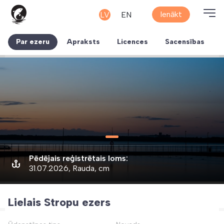
Ienākt
LV
EN
Par ezeru
Apraksts
Licences
Sacensības
Pēdējais reģistrētais loms:
31.07.2026, Rauda, cm
Lielais Stropu ezers