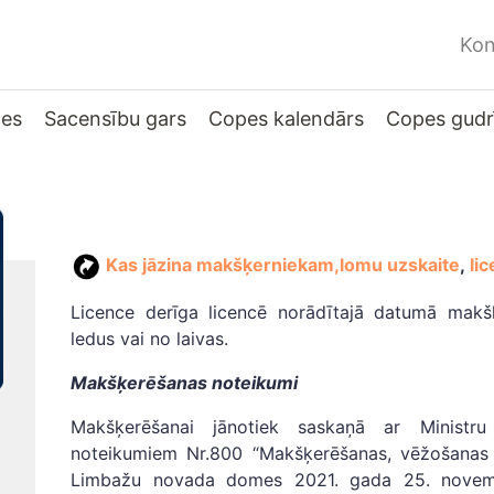
Kon
ces
Sacensību gars
Copes kalendārs
Copes gudr
Kas jāzina makšķerniekam,
lomu uzskaite
,
li
Licence derīga licencē norādītajā datumā makš
ledus vai no laivas.
Makšķerēšanas noteikumi
Makšķerēšanai jānotiek saskaņā ar Ministr
noteikumiem Nr.800 “Makšķerēšanas, vēžošanas
Limbažu novada domes 2021. gada 25. novemb