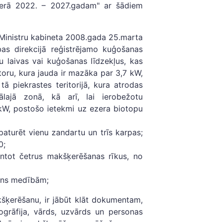
zerā 2022. – 2027.gadam" ar šādiem
Ministru kabineta 2008.gada 25.marta
as direkcijā reģistrējamo kuģošanas
iru laivas vai kuģošanas līdzekļus, kas
oru, kura jauda ir mazāka par 3,7 kW,
ā piekrastes teritorijā, kura atrodas
ālajā zonā, kā arī, lai ierobežotu
 kW, postošo ietekmi uz ezera biotopu
turēt vienu zandartu un trīs karpas;
0;
antot četrus makšķerēšanas rīkus, no
ens medībām;
šķerēšanu, ir jābūt klāt dokumentam,
ogrāfija, vārds, uzvārds un personas