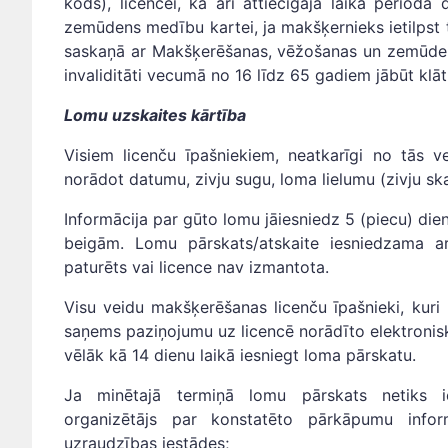
kods), licencei, kā arī attiecīgajā laika period
zemūdens medību kartei, ja makšķernieks ietilpst t
saskaņā ar Makšķerēšanas, vēžošanas un zemūde
invaliditāti vecumā no 16 līdz 65 gadiem jābūt klāt 
Lomu uzskaites kārtība
Visiem licenču īpašniekiem, neatkarīgi no tās ve
norādot datumu, zivju sugu, loma lielumu (zivju ska
Informācija par gūto lomu jāiesniedz 5 (piecu) die
beigām. Lomu pārskats/atskaite iesniedzama a
paturēts vai licence nav izmantota.
Visu veidu makšķerēšanas licenču īpašnieki, kuri 
saņems paziņojumu uz licencē norādīto elektronis
vēlāk kā 14 dienu laikā iesniegt loma pārskatu.
Ja minētajā termiņā lomu pārskats netiks ie
organizētājs par konstatēto pārkāpumu infor
uzraudzības iestādes;