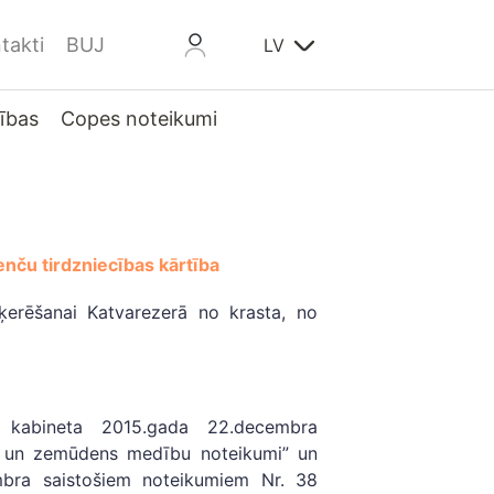
takti
BUJ
LV
ības
Copes noteikumi
cenču tirdzniecības kārtība
ķerēšanai Katvarezerā no krasta, no
u kabineta 2015.gada 22.decembra
 un zemūdens medību noteikumi” un
ra saistošiem noteikumiem Nr. 38