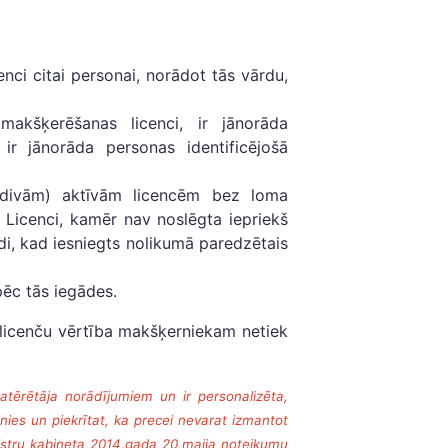
nci citai personai, norādot tās vārdu,
 makšķerēšanas licenci, ir jānorāda
ir jānorāda personas identificējošā
(divām) aktīvām licencēm bez loma
 Licenci, kamēr nav noslēgta iepriekš
īdi, kad iesniegts nolikumā paredzētais
ēc tās iegādes.
licenču vērtība makšķerniekam netiek
atērētāja norādījumiem un ir personalizēta,
nies un piekrītat, ka precei nevarat izmantot
istru kabineta 2014.gada 20.maija noteikumu