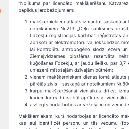
“Nolikums par licencēto makšķerēšanu Katvare
papildus ierobežojumiem:
makšķerniekiem atļauts izmantot saskaņā ar 
noteikumiem Nr.213 „Ceļu satiksmes drošīb
līdzekļu reģistrācijas kārtība” reģistrētas a
aprīkoti ar elektromotoru vai iekšdedzes mot
lai kontrolētu antropogēno slodzi ezera un t
Ziemeļvidzemes biosfēras rezervāta neitr
kuģošanas līdzekļu, ar jaudu lielāku par 3,7
un ezerā mītošajām dzīvajām būtnēm;
vienam makšķerniekam dienas lomā atļauts pa
pārējās zivis – saskaņā ar noteikumiem Nr.80
karpu makšķerēšanai vienlaikus drīkst izm
kuriem katrs drīkst būt aprīkots ar vienu āķi.
aizliegts nodarboties ar vēžošanu un zemūd
Makšķerniekam, kurš nodarbojas ar licencēto mak
kas ļauj identificēt personu un tās vecumu (fot