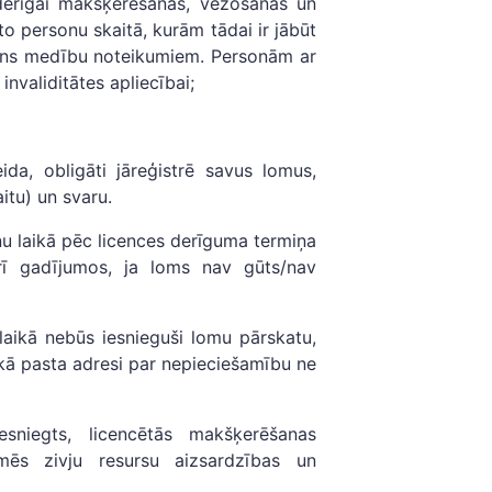
ā derīgai makšķerēšanas, vēžošanas un
o personu skaitā, kurām tādai ir jābūt
ns medību noteikumiem. Personām ar
invaliditātes apliecībai;
ida, obligāti jāreģistrē savus lomus,
itu) un svaru.
nu laikā pēc licences derīguma termiņa
rī gadījumos, ja loms nav gūts/nav
laikā nebūs iesnieguši lomu pārskatu,
kā pasta adresi par nepieciešamību ne
sniegts, licencētās makšķerēšanas
mēs zivju resursu aizsardzības un