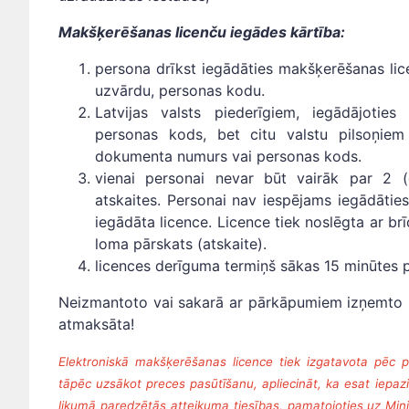
Makšķerēšanas licenču iegādes kārtība:
persona drīkst iegādāties makšķerēšanas lice
uzvārdu, personas kodu.
Latvijas valsts piederīgiem, iegādājoties
personas kods, bet citu valstu pilsoņiem 
dokumenta numurs vai personas kods.
vienai personai nevar būt vairāk par 2 
atskaites. Personai nav iespējams iegādāties
iegādāta licence. Licence tiek noslēgta ar br
loma pārskats (atskaite).
licences derīguma termiņš sākas 15 minūtes p
Neizmantoto vai sakarā ar pārkāpumiem izņemto 
atmaksāta!
Elektroniskā makšķerēšanas licence tiek izgatavota pēc p
tāpēc uzsākot preces pasūtīšanu, apliecināt, ka esat iepazi
likumā paredzētās atteikuma tiesības, pamatojoties uz Min