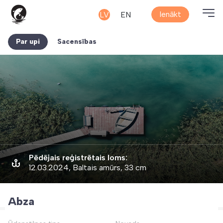
Ienākt
LV
EN
Par upi
Sacensības
Pēdējais reģistrētais loms:
12.03.2024, Baltais amūrs, 33 cm
Abza