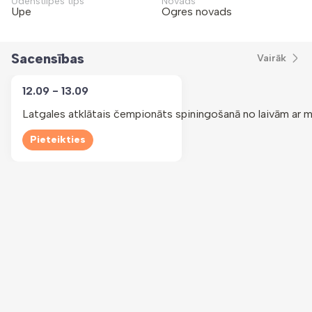
Ūdenstilpes tips
Novads
Upe
Ogres novads
Sacensības
Vairāk
12.09 - 13.09
Latgales atklātais čempionāts spiningošanā no laivām ar
Pieteikties