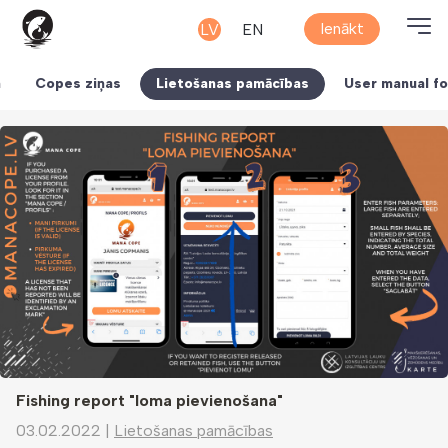
Ienākt
LV
EN
a
Copes ziņas
Lietošanas pamācības
User manual f
Fishing report "loma pievienošana"
03.02.2022
|
Lietošanas pamācības