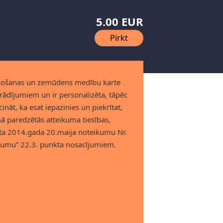
5.00 EUR
Pirkt
ēžošanas un zemūdens medību karte
orādījumiem un ir personalizēta, tāpēc
ināt, ka esat iepazinies un piekrītat,
ā paredzētās atteikuma tiesības,
eta 2014.gada 20.maija noteikumu Nr.
īgumu” 22.3. punkta nosacījumiem.