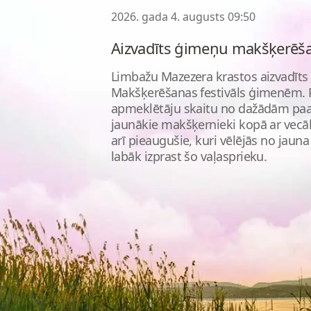
2026. gada 4. augusts 09:50
Aizvadīts ģimeņu makšķerēša
Limbažu Mazezera krastos aizvadīts i
Makšķerēšanas festivāls ģimenēm. 
apmeklētāju skaitu no dažādām paa
jaunākie makšķernieki kopā ar vecā
arī pieaugušie, kuri vēlējās no ja
labāk izprast šo vaļasprieku.