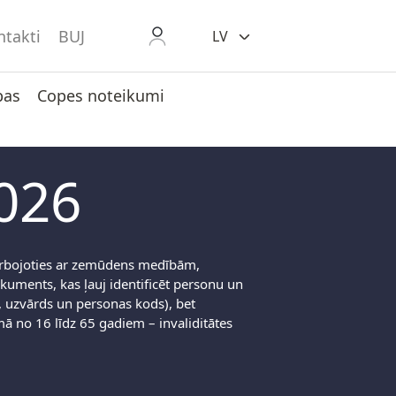
ntakti
BUJ
LV
bas
Copes noteikumi
026
arbojoties ar zemūdens medībām,
kuments, kas ļauj identificēt personu un
, uzvārds un personas kods), bet
ā no 16 līdz 65 gadiem – invaliditātes