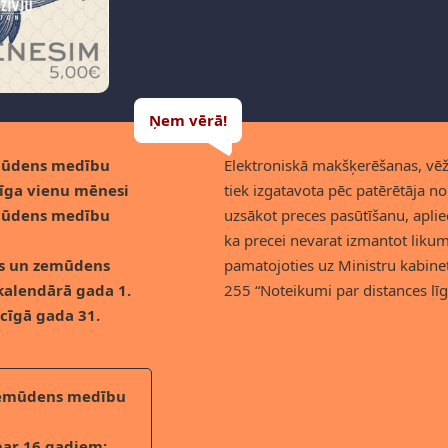
Ņem vērā!
mūdens medību
Elektroniskā makšķerēšanas, v
īga vienu mēnesi
tiek izgatavota pēc patērētāja n
mūdens medību
uzsākot preces pasūtīšanu, apliec
ka precei nevarat izmantot likum
as un zemūdens
pamatojoties uz Ministru kabin
kalendārā gada 1.
255 “Noteikumi par distances l
ecīgā gada 31.
zemūdens medību
par 16 gadiem;