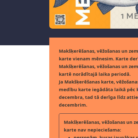
Makšķerēšanas, vēžošanas un ze
karte vienam mēnesim. Karte der
Makšķerēšanas, vēžošanas un ze
kartē norādītajā laika periodā.
Ja Makšķerēšanas karte, vēžošan
medību karte iegādāta laikā pēc 
decembra, tad tā derīga līdz atti
decembrim.
Makšķerēšanas, vēžošanas un 
karte nav nepieciešama:
personām, kuras jaunākas 