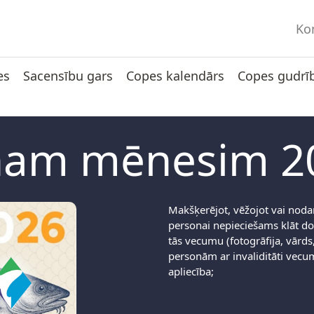
Ko
es
Sacensību gars
Copes kalendārs
Copes gudrī
enam mēnesim 2
Makšķerējot, vēžojot vai nod
personai nepieciešams klāt do
tās vecumu (fotogrāfija, vārds
personām ar invaliditāti vecum
apliecība;