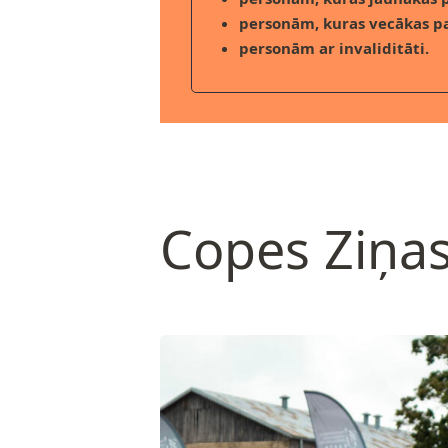
personām, kuras vecākas p
personām ar invaliditāti.
Copes Ziņa