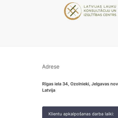
Adrese
Rīgas iela 34, Ozolnieki, Jelgavas no
Latvija
Klientu apkalpošanas darba laiki: