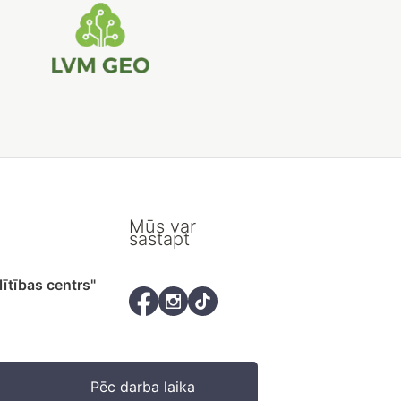
Mūs var
sastapt
lītības centrs"
Pēc darba laika