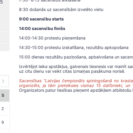
25
8:30 došanās uz sacensībām izvelēto vietu
I
9:00 sacensību starts
14:00 sacensību finišs
14:00-14:30 protestu pieņemšana
14:30-15:00 protestu izskatīšana, rezultātu apkopošana
15:00 dienas rezultātu paziņošana, apbalvošana un sace
Izvērtējot laika apstākļus, galvenais tiesnesis var mainī
uz citu dienu vai veikt citas izmaiņas pasākuma norisē.
Sacensības “Latvijas čempionāts spiningošanā no krasta 
organizēts, ja tām pieteiksies vismaz 15 dalībnieki, un 
Organizators patur tiesības pieņemt apstākļiem atbilstošu
S
2
9