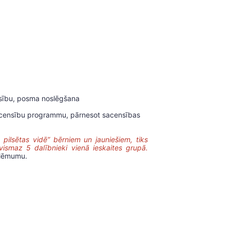
nsību, posma noslēgšana
t sacensību programmu, pārnesot sacensības
pilsētas vidē” bērniem un jauniešiem, tiks
vismaz 5 dalībnieki vienā ieskaites grupā.
 lēmumu.