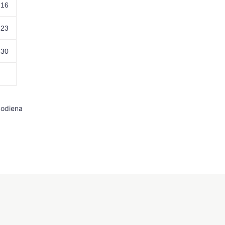
16
23
30
odiena