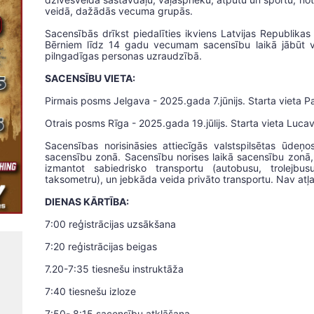
veidā, dažādās vecuma grupās.
Sacensībās drīkst piedalīties ikviens Latvijas Republika
Bērniem līdz 14 gadu vecumam sacensību laikā jābūt v
pilngadīgas personas uzraudzībā.
SACENSĪBU VIETA:
Pirmais posms Jelgava - 2025.gada 7.jūnijs. Starta vieta Pa
Otrais posms Rīga - 2025.gada 19.jūlijs. Starta vieta Lucav
Sacensības norisināsies attiecīgās valstspilsētas ūdeņo
sacensību zonā. Sacensību norises laikā sacensību zonā, at
izmantot sabiedrisko transportu (autobusu, trolejbu
taksometru), un jebkāda veida privāto transportu. Nav atļ
DIENAS KĀRTĪBA:
7:00 reģistrācijas uzsākšana
7:20 reģistrācijas beigas
7.20-7:35 tiesnešu instruktāža
7:40 tiesnešu izloze
7:50- 8:15 sacensību atklāšana