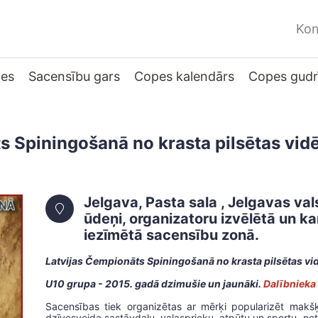
Kon
ces
Sacensību gars
Copes kalendārs
Copes gudr
s Spiningošanā no krasta pilsētas vid
Jelgava, Pasta sala , Jelgavas val
ūdeņi, organizatoru izvēlētā un ka
iezīmētā sacensību zonā.
Latvijas Čempionāts Spiningošanā no krasta pilsētas v
U10 grupa - 2015. gadā dzimušie un jaunāki.
Dalībnieka 
Sacensības tiek organizētas ar mērķi popularizēt makšķ
dzīvesveida sastāvdaļu, vaļasprieku, atpūtu un sportu, not