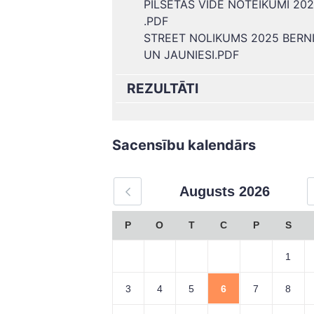
PILSETAS VIDE NOTEIKUMI 20
.PDF
STREET NOLIKUMS 2025 BERN
UN JAUNIESI.PDF
REZULTĀTI
Sacensību kalendārs
Augusts
2026
P
O
T
C
P
S
1
3
4
5
6
7
8