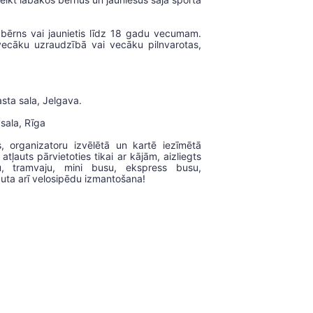
s bērns vai jaunietis līdz 18 gadu vecumam.
ecāku uzraudzībā vai vecāku pilnvarotas,
sta sala, Jelgava.
sala, Rīga
s, organizatoru izvēlētā un kartē iezīmētā
ļauts pārvietoties tikai ar kājām, aizliegts
su, tramvaju, mini busu, ekspress busu,
auta arī velosipēdu izmantošana!