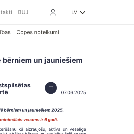
takti
BUJ
LV
ības
Copes noteikumi
ē bērniem un jauniešiem
stspilsētas
rtē
07.06.2025
idē bērniem un jauniešiem 2025.
minimālais vecums ir 6 gadi.
erēšanu kā aizraujošu, aktīva un veselīga
eikt labākos bērnus un jauniešus šajā sporta