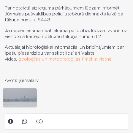
Par noteiktā aizlieguma pārkāpumiem lūdzam informēt
Jūrmalas pašvaldības policiju jebkurā diennakts laikā pa
tālruņa numuru 8448.
Ja nepieciešama neatliekama palīdzība, lūdzam zvanīt uz
vienoto ārkārtējo notikumu tālruņa numuru 112.
Aktuālajai hidroloģiskai informācijai un brīdinājumiem par
īpašu piesardzību var sekot līdzi arī Valsts
vides,
ģeoloģijas un meteoroloģijas tīmekļa vietnē
Avots: jurmala.lv