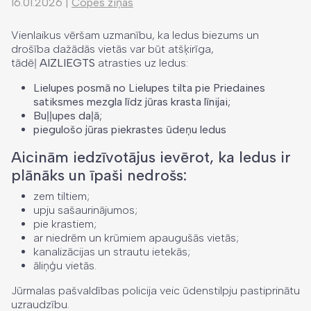
16.01.2026
|
Copes ziņas
Vienlaikus vēršam uzmanību, ka ledus biezums un
drošība dažādās vietās var būt atšķirīga,
tādēļ
AIZLIEGTS
atrasties uz ledus:
Lielupes posmā no Lielupes tilta pie Priedaines
satiksmes mezgla līdz jūras krasta līnijai;
Buļļupes daļā;
piegulošo jūras piekrastes ūdeņu ledus
Aicinām iedzīvotājus ievērot, ka ledus ir
plānāks un īpaši nedrošs:
zem tiltiem;
upju sašaurinājumos;
pie krastiem;
ar niedrēm un krūmiem apaugušās vietās;
kanalizācijas un strautu ietekās;
āliņģu vietās.
Jūrmalas pašvaldības policija veic ūdenstilpju pastiprinātu
uzraudzību.