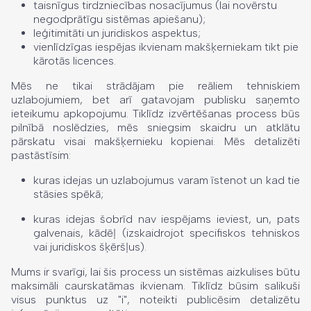
taisnīgus tirdzniecības nosacījumus (lai novērstu
negodprātīgu sistēmas apiešanu);
leģitimitāti un juridiskos aspektus;
vienlīdzīgas iespējas ikvienam makšķerniekam tikt pie
kārotās licences.
Mēs ne tikai strādājam pie reāliem tehniskiem
uzlabojumiem, bet arī gatavojam publisku saņemto
ieteikumu apkopojumu. Tiklīdz izvērtēšanas process būs
pilnībā noslēdzies, mēs sniegsim skaidru un atklātu
pārskatu visai makšķernieku kopienai. Mēs detalizēti
pastāstīsim:
kuras idejas un uzlabojumus varam īstenot un kad tie
stāsies spēkā;
kuras idejas šobrīd nav iespējams ieviest, un, pats
galvenais, kādēļ (izskaidrojot specifiskos tehniskos
vai juridiskos šķēršļus).
Mums ir svarīgi, lai šis process un sistēmas aizkulises būtu
maksimāli caurskatāmas ikvienam. Tiklīdz būsim salikuši
visus punktus uz "i", noteikti publicēsim detalizētu