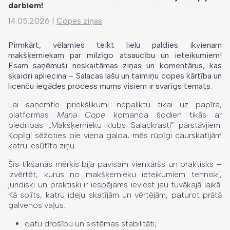
darbiem!
14.05.2026
|
Copes ziņas
Pirmkārt, vēlamies teikt lielu paldies ikvienam
makšķerniekam par milzīgo atsaucību un ieteikumiem!
Esam saņēmuši neskaitāmas ziņas un komentārus, kas
skaidri apliecina – Salacas lašu un taimiņu copes kārtība un
licenču iegādes process mums visiem ir svarīgs temats.
Lai saņemtie priekšlikumi nepaliktu tikai uz papīra,
platformas
Mana Cope
komanda šodien tikās ar
biedrības „Makšķernieku klubs Salackrasti” pārstāvjiem.
Kopīgi sēžoties pie viena galda, mēs rūpīgi caurskatījām
katru iesūtīto ziņu.
Šīs tikšanās mērķis bija pavisam vienkāršs un praktisks –
izvērtēt, kurus no makšķernieku ieteikumiem tehniski,
juridiski un praktiski ir iespējams ieviest jau tuvākajā laikā.
Kā solīts, katru ideju skatījām un vērtējām, paturot prātā
galvenos vaļus:
datu drošību un sistēmas stabilitāti;