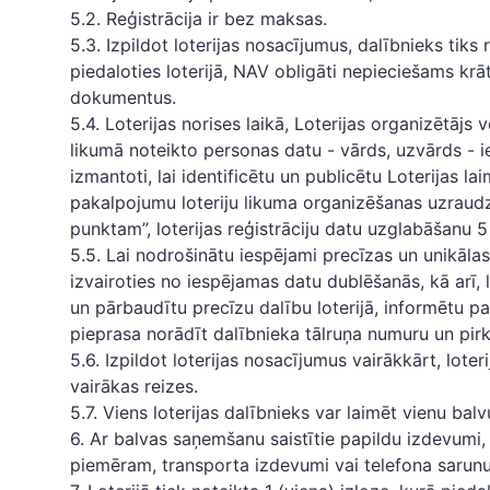
5.2. Reģistrācija ir bez maksas.
5.3. Izpildot loterijas nosacījumus, dalībnieks tiks r
piedaloties loterijā, NAV obligāti nepieciešams kr
dokumentus.
5.4. Loterijas norises laikā, Loterijas organizētājs
likumā noteikto personas datu - vārds, uzvārds - i
izmantoti, lai identificētu un publicētu Loterijas la
pakalpojumu loteriju likuma organizēšanas uzraudz
punktam”, loterijas reģistrāciju datu uzglabāšanu 5
5.5. Lai nodrošinātu iespējami precīzas un unikālas 
izvairoties no iespējamas datu dublēšanās, kā arī, l
un pārbaudītu precīzu dalību loterijā, informētu pa
pieprasa norādīt dalībnieka tālruņa numuru un p
5.6. Izpildot loterijas nosacījumus vairākkārt, loteri
vairākas reizes.
5.7. Viens loterijas dalībnieks var laimēt vienu balv
6. Ar balvas saņemšanu saistītie papildu izdevumi,
piemēram, transporta izdevumi vai telefona sarunu