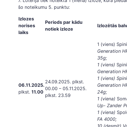
7. Loterijā tiek noteikta 1 (viena) izloze, kurā pie
šo noteikumu 5. punktu:
Izlozes
Periods par k
ādu
norises
Izlozētā
s bal
notiek izloze
laiks
1 (viens) Spi
Generation 
35g;
1 (viens)
Spin
Generation 
1 (viens) Spi
24.09.2025. plkst.
06.11.2025.
Generation 
00.00 – 05.11.2025.
plkst.
11.00
24g;
plkst. 23.59
1 (viena)
Som
Up- Zander
P
1 (viena)
Spo
FA 4000
;
10 (desmit) V