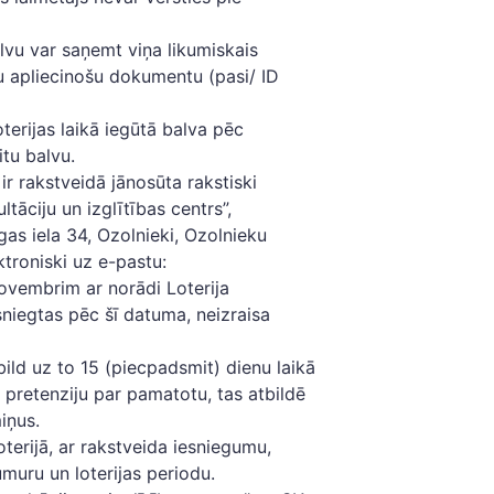
alvu var saņemt viņa likumiskais
u apliecinošu dokumentu (pasi/ ID
terijas laikā iegūtā balva pēc
itu balvu.
 ir rakstveidā jānosūta rakstiski
tāciju un izglītības centrs”,
gas iela 34, Ozolnieki, Ozolnieku
ktroniski uz e-pastu:
ovembrim ar norādi Loterija
esniegtas pēc šī datuma, neizraisa
tbild uz to 15 (piecpadsmit) dienu laikā
 pretenziju par pamatotu, tas atbildē
iņus.
loterijā, ar rakstveida iesniegumu,
muru un loterijas periodu.