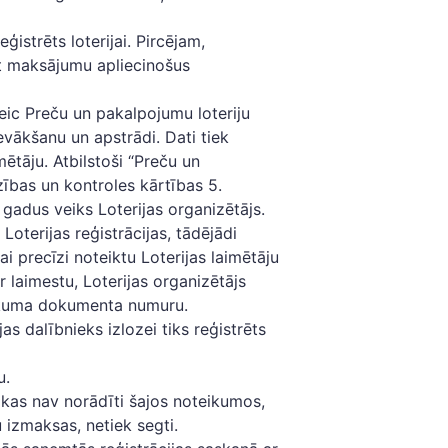
eģistrēts loterijai. Pircējam,
āt maksājumu apliecinošus
 veic Preču un pakalpojumu loteriju
evākšanu un apstrādi. Dati tiek
imētāju. Atbilstoši “Preču un
ības un kontroles kārtības 5.
 gadus veiks Loterijas organizētājs.
Loterijas reģistrācijas, tādējādi
ai precīzi noteiktu Loterijas laimētāju
r laimestu, Loterijas organizētājs
irkuma dokumenta numuru.
jas dalībnieks izlozei tiks reģistrēts
u.
 kas nav norādīti šajos noteikumos,
 izmaksas, netiek segti.