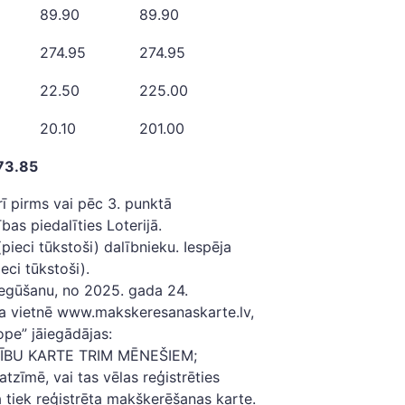
89.90
89.90
274.95
274.95
22.50
225.00
20.10
201.00
73.85
rī pirms vai pēc 3. punktā
as piedalīties Loterijā.
pieci tūkstoši) dalībnieku. Iespēja
eci tūkstoši).
 iegūšanu, no 2025. gada 24.
ta vietnē www.makskeresanaskarte.lv,
pe” jāiegādājas:
BU KARTE TRIM MĒNEŠIEM;
tzīmē, vai tas vēlas reģistrēties
da tiek reģistrēta makšķerēšanas karte.