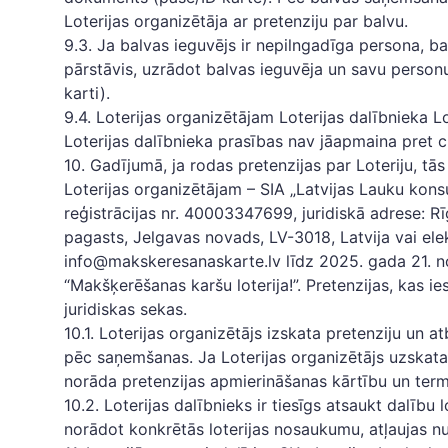
Loterijas organizētāja ar pretenziju par balvu.
9.3. Ja balvas ieguvējs ir nepilngadīga persona, b
pārstāvis, uzrādot balvas ieguvēja un savu person
karti).
9.4. Loterijas organizētājam Loterijas dalībnieka Lo
Loterijas dalībnieka prasības nav jāapmaina pret c
10. Gadījumā, ja rodas pretenzijas par Loteriju, tās
Loterijas organizētājam – SIA „Latvijas Lauku konsul
reģistrācijas nr. 40003347699, juridiskā adrese: Rī
pagasts, Jelgavas novads, LV-3018, Latvija vai ele
info@makskeresanaskarte.lv
līdz 2025. gada 21. n
“Makšķerēšanas karšu loterija!”. Pretenzijas, kas i
juridiskas sekas.
10.1. Loterijas organizētājs izskata pretenziju un a
pēc saņemšanas. Ja Loterijas organizētājs uzskata
norāda pretenzijas apmierināšanas kārtību un term
10.2. Loterijas dalībnieks ir tiesīgs atsaukt dalību 
norādot konkrētās loterijas nosaukumu, atļaujas nu