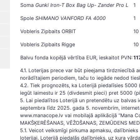
Soma
Gunki Iron-T Box Bag Up- Zander
Pro L
1
Spole
SHIMANO VANFORD FA 4000
1
Vobleris Zipbaits ORBIT
10
Vobleris Zipbaits Rigge
10
Balvu fonda kopējā vērtība EUR, ieskaitot PVN:
11
4.1. Loterijas prece var būt pieejama tirdzniecībā a
norādītajiem periodiem, taču to iegāde nedod tiesīb
4.2. Tiek prognozēts, ka Loterijā piedalīsies 5000 (
iegūt laimestu ir 25 (divdesmit pieci) pret 5000 (pi
5. Lai piedalītos Loterijā un pretendētu uz balvas
septembra līdz 2025. gada 5. novembrim, interne
www.manacope.lv vai mobilajā aplikācijā “Mana Co
MAKŠĶERĒŠANAS, VĒŽOŠANAS, ZEMŪDENS MEDĪ
5.1. Veicot veiksmīgi pirkuma apmaksu, dalībnieks a
loterijai. Loterijā piedalās dalībnieks, uz kura vār