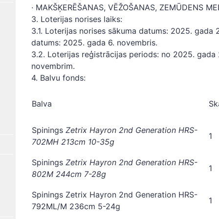
· MAKŠĶERĒŠANAS, VĒŽOŠANAS, ZEMŪDENS MED
3. Loterijas norises laiks:
3.1. Loterijas norises sākuma datums: 2025. gada 2
datums: 2025. gada 6. novembris.
3.2. Loterijas reģistrācijas periods: no 2025. gad
novembrim.
4. Balvu fonds:
Balva
Sk
Spinings
Zetrix Hayron 2nd Generation HRS-
1
702MH 213cm 10-35g
Spinings
Zetrix Hayron 2nd Generation
HRS-
1
802M 244cm 7-28g
Spinings Zetrix Hayron 2nd Generation HRS-
1
792ML/M 236cm 5-24g