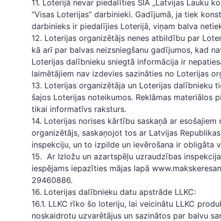
11. Loterijā nevar piedalīties SIA „Latvijas Lauku ko
“Visas Loterijas” darbinieki. Gadījumā, ja tiek ko
darbinieks ir piedalījies Loterijā, viņam balva netie
12. Loterijas organizētājs nenes atbildību par Lote
kā arī par balvas neizsniegšanu gadījumos, kad nav
Loterijas dalībnieku sniegtā informācija ir nepatiesa
laimētājiem nav izdevies sazināties no Loterijas or
13. Loterijas organizētāja un Loterijas dalībnieku ti
šajos Loterijas noteikumos. Reklāmas materiālos pie
tikai informatīvs raksturs.
14. Loterijas norises kārtību saskaņā ar esošajiem
organizētājs, saskaņojot tos ar Latvijas Republika
inspekciju, un to izpilde un ievērošana ir obligāta 
15. Ar Izložu un azartspēļu uzraudzības inspekcija
iespējams iepazīties mājas lapā www.makskeresanas
29460886.
16. Loterijas dalībnieku datu apstrāde LLKC:
16.1. LLKC rīko šo loteriju, lai veicinātu LLKC produk
noskaidrotu uzvarētājus un sazinātos par balvu s