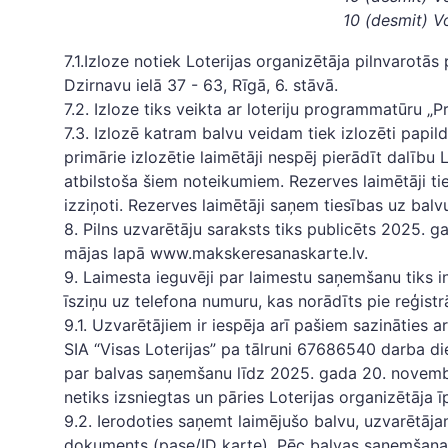
10 (desmit)
V
7.1.Izloze notiek Loterijas organizētāja pilnvarotās
Dzirnavu ielā 37 - 63, Rīgā, 6. stāvā.
7.2. Izloze tiks veikta ar loteriju programmatūru „P
7.3. Izlozē katram balvu veidam tiek izlozēti papil
primārie izlozētie laimētāji nespēj pierādīt dalību L
atbilstoša šiem noteikumiem. Rezerves laimētāji tie
izziņoti. Rezerves laimētāji saņem tiesības uz balvu
8. Pilns uzvarētāju saraksts tiks publicēts 2025. g
mājas lapā www.makskeresanaskarte.lv.
9. Laimesta ieguvēji par laimestu saņemšanu tiks i
īsziņu uz telefona numuru, kas norādīts pie reģistr
9.1. Uzvarētājiem ir iespēja arī pašiem sazināties a
SIA “Visas Loterijas” pa tālruni 67686540 darba di
par balvas saņemšanu līdz 2025. gada 20. novembr
netiks izsniegtas un pāries Loterijas organizētāja 
9.2. Ierodoties saņemt laimējušo balvu, uzvarētāj
dokuments (pase/ID karte). Pēc balvas saņemšanas 