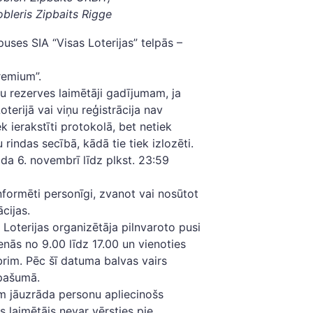
obleris Zipbaits Rigge
 puses SIA “Visas Loterijas” telpās –
remium”.
du rezerves laimētāji gadījumam, ja
oterijā vai viņu reģistrācija nav
k ierakstīti protokolā, bet netiek
 rindas secībā, kādā tie tiek izlozēti.
ada 6. novembrī līdz plkst. 23:59
nformēti personīgi, zvanot vai nosūtot
ācijas.
r Loterijas organizētāja pilnvaroto pusi
enās no 9.00 līdz 17.00 un vienoties
im. Pēc šī datuma balvas vairs
īpašumā.
am jāuzrāda personu apliecinošs
laimētājs nevar vērsties pie