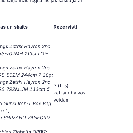
dalās saņemtās reģistrācijas saskaņā ar
vas un skaits
Rezervisti
nings
Zetrix Hayron 2nd
HRS-702MH 213cm 10-
ings
Zetrix Hayron 2nd
HRS-802M 244cm 7-28g;
nings Zetrix Hayron 2nd
3 (trīs)
HRS-792ML/M 236cm 5-
katram balvas
veidam
a
Gunki Iron-T Box Bag
ro L
;
le
SHIMANO VANFORD
obleri Zipbaits ORBIT;