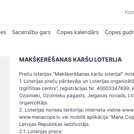
Kon
ces
Sacensību gars
Copes kalendārs
Copes gudr
MAKŠĶERĒŠANAS KARŠU LOTERIJA
Preču loterijas “Makšķerēšanas karšu loterija!” not
1. Loterijas preču pārdevējs un Loterijas organizētā
izglītības centrs”, reģistrācijas Nr. 40003347699, j
Ozolnieki, Ozolnieku pagasts, Jelgavas novads, LV-
organizētājs.
2. Loterijas norises teritorija: interneta vietne w
www.manacope.lv vai mobilā aplikācija “Mana Cope”.
Latvijas Republikas iedzīvotājs.
2.1. Loterijas prece: