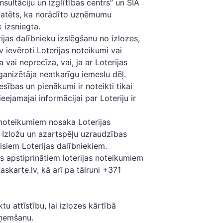
nsultāciju un izglītības centrs” un SIA
nstatēts, ka norādīto uzņēmumu
k izsniegta.
rijas dalībnieku izslēgšanu no izlozes,
 ievēroti Loterijas noteikumi vai
 vai neprecīza, vai, ja ar Loterijas
ganizētāja neatkarīgu iemeslu dēļ.
esības un pienākumi ir noteikti tikai
ejamajai informācijai par Loteriju ir
 noteikumiem nosaka Loterijas
s Izložu un azartspēļu uzraudzības
visiem Loterijas dalībniekiem.
s apstiprinātiem loterijas noteikumiem
karte.lv, kā arī pa tālruni +371
tu attīstību, lai izlozes kārtībā
aņemšanu.