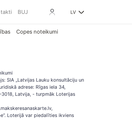
takti
BUJ
LV
ības
Copes noteikumi
eikumi
js: SIA „Latvijas Lauku konsultāciju un
uridiskā adrese: Rīgas iela 34,
3018, Latvija, - turpmāk Loterijas
ww.makskeresanaskarte.lv,
 Loterijā var piedalīties ikviens